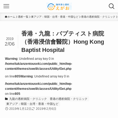
ホーム
透析一覧
東アジア：韓国・台湾・香港・中国など
香港の透析病院・クリニック
香港・九龍：バプティスト病院
2019
（香港浸信會醫院）Hong Kong
2/06
Baptist Hospital
Warning
: Undefined array key 0 in
/home/tak/anzentouseki.com/public_html/wp-
content/themes/swell/classes/Utility/Get.php
on line
805
Warning
: Undefined array key 0 in
/home/tak/anzentouseki.com/public_html/wp-
content/themes/swell/classes/Utility/Get.php
on line
805
九龍の透析病院・クリニック
香港の透析病院・クリニック
東アジア：韓国・台湾・香港・中国など
2019年1月12日
2019年2月6日