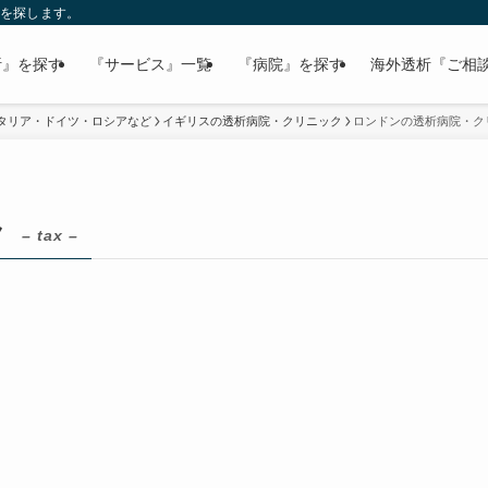
病院を探します。
析』を探す
『サービス』一覧
『病院』を探す
海外透析『ご相
タリア・ドイツ・ロシアなど
イギリスの透析病院・クリニック
ロンドンの透析病院・ク
ク
– tax –