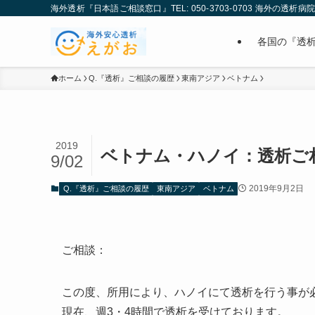
海外透析『日本語ご相談窓口』TEL: 050-3703-0703 海外の透析
各国の『透
ホーム
Q.『透析』ご相談の履歴
東南アジア
ベトナム
2019
ベトナム・ハノイ：透析ご
9/02
2019年9月2日
Q.『透析』ご相談の履歴
東南アジア
ベトナム
ご相談：
この度、所用により、ハノイにて透析を行う事が
現在、週3・4時間で透析を受けております。